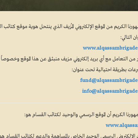
رنا الكريم من الموقع الإلكتروني المُزيف الذي ينتحل هوية موقع كتائب ا
ن التالي:
www.alqassambrigade
 من التعامل مع أي بريد إلكتروني مزيف منبثق عن هذا الموقع وخصوصاً ب
رعات بطريقة احتيالية تحت عنوان:
fund@alqassambrigade
info@alqassambrigad
ورنا الكريم أن الموقع الرسمي والوحيد لكتائب القسام هو:
www.alqassa
د الإلكتروني الرسمي الوحيد الخاص بالمساهمة والدعم لكتائب القسام هو