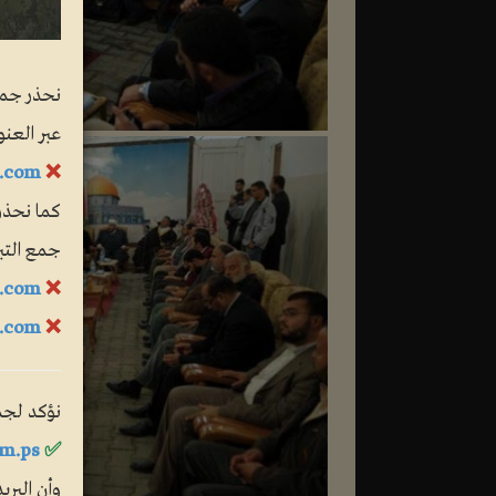
نحذر جمهو
عبر العنوا
.com
❌
كما نحذر
جمع التب
.com
❌
e.com
❌
نؤكد لجمه
m.ps
✅
وأن البري