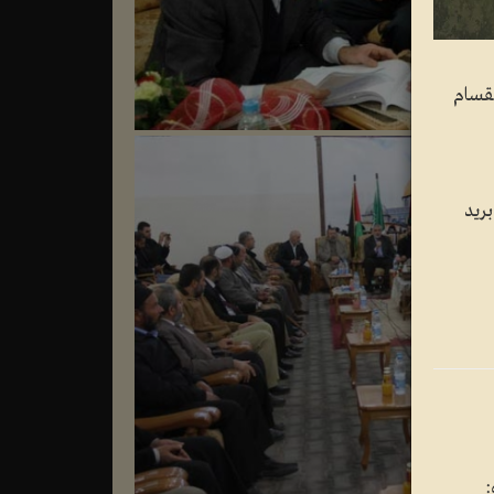
لقسام
ريد
: