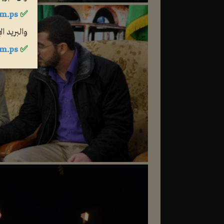
m.ps
✅
والبريد ا
m.ps
✅