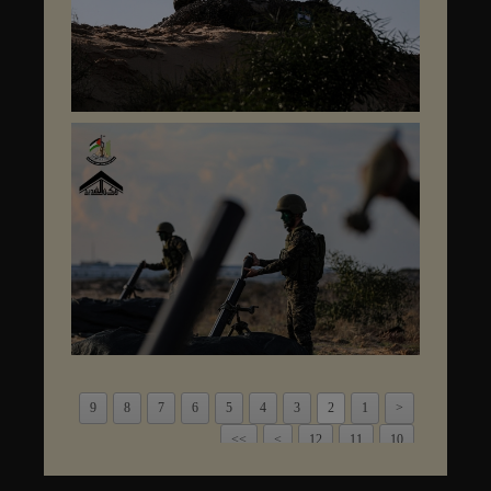
9
8
7
6
5
4
3
2
1
<
>>
>
12
11
10