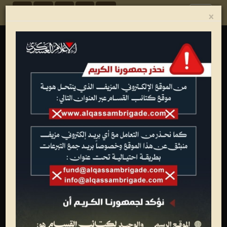
Toggle
×
navigation
ألبوم الصور
شهداء القسام
تصاميم فنية
عمليات جهادية
الجيل الأول للقسام
تدريبات وعروض عسكرية
متفرقات
وفاء الأحرار