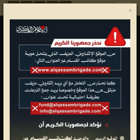
Toggle
×
navigation
ألبوم الصور
شهداء القسام
تصاميم فنية
عمليات جهادية
الجيل الأول للقسام
تدريبات وعروض عسكرية
متفرقات
وفاء الأحرار