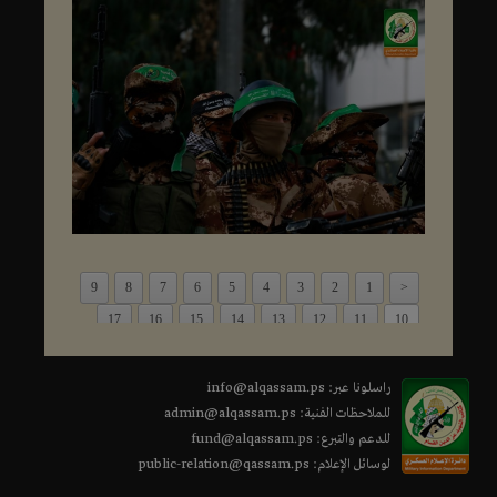
9
8
7
6
5
4
3
2
1
<
17
16
15
14
13
12
11
10
>
راسلونا عبر: info@alqassam.ps
للملاحظات الفنية: admin@alqassam.ps
للدعم والتبرع: fund@alqassam.ps
لوسائل الإعلام: public-relation@qassam.ps