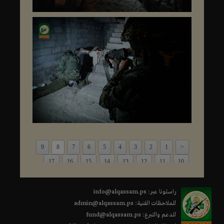
9
8
7
6
5
4
3
2
1
<
17
16
15
14
13
12
11
10
>
راسلونا عبر: info@alqassam.ps
للملاحظات الفنية: admin@alqassam.ps
للدعم والتبرع: fund@alqassam.ps