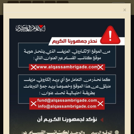
Toggle
×
navigation
ألبوم الصور
شهداء القسام
تصاميم فنية
عمليات جهادية
الجيل الأول للقسام
تدريبات وعروض عسكرية
متفرقات
وفاء الأحرار