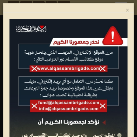
Toggle
×
navigation
ألبوم الصور
شهداء القسام
تصاميم فنية
عمليات جهادية
الجيل الأول للقسام
تدريبات وعروض عسكرية
متفرقات
وفاء الأحرار