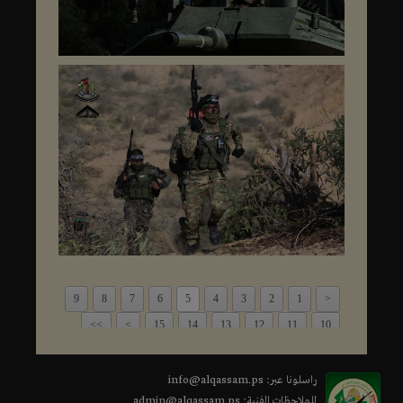
9
8
7
6
5
4
3
2
1
<
>>
>
15
14
13
12
11
10
راسلونا عبر: info@alqassam.ps
للملاحظات الفنية: admin@alqassam.ps