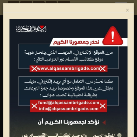
Toggle
×
navigation
ألبوم الصور
شهداء القسام
تصاميم فنية
عمليات جهادية
الجيل الأول للقسام
تدريبات وعروض عسكرية
متفرقات
وفاء الأحرار