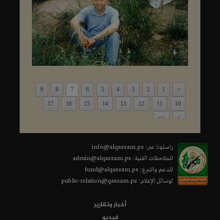
9
8
7
6
5
4
3
2
1
<
17
16
15
14
13
12
11
10
>>
>
راسلونا عبر: info@alqassam.ps
للملاحظات الفنية: admin@alqassam.ps
للدعم والتبرع: fund@alqassam.ps
لوسائل الإعلام: public-relation@qassam.ps
أخبار وتقارير
فيديو