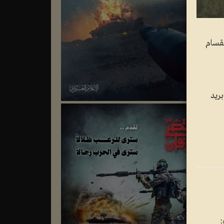
لقسام
ريد
: