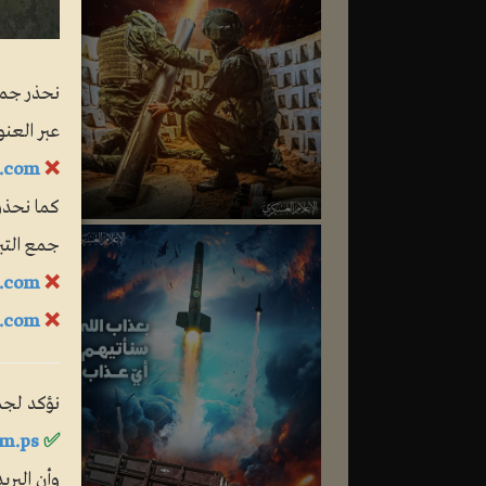
نحذر جمهو
عبر العنوا
.com
❌
كما نحذر
جمع التب
.com
❌
e.com
❌
نؤكد لجمه
m.ps
✅
وأن البري