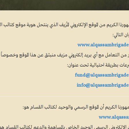
رنا الكريم من الموقع الإلكتروني المُزيف الذي ينتحل هوية موقع كتائب ا
ن التالي:
www.alqassambrigade
 من التعامل مع أي بريد إلكتروني مزيف منبثق عن هذا الموقع وخصوصاً ب
رعات بطريقة احتيالية تحت عنوان:
fund@alqassambrigade
info@alqassambrigad
ورنا الكريم أن الموقع الرسمي والوحيد لكتائب القسام هو:
www.alqassa
د الإلكتروني الرسمي الوحيد الخاص بالمساهمة والدعم لكتائب القسام هو