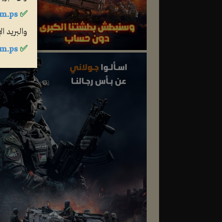
m.ps
✅
والبريد ا
m.ps
✅