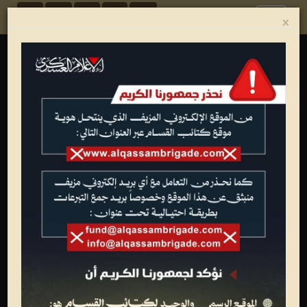
Toggle
×
navigation
ألبوم الصور
شهداء القسام
تصاميم فنية
عمليات جهادية
الجيل الأول للقسام
تدريبات وعروض عسكرية
متفرقات
وفاء الأحرار