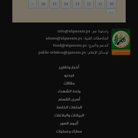
>
16
15
14
13
12
11
10
>>
راسلونا عبر: info@alqassam.ps
للملاحظات الفنية: admin@alqassam.ps
للدعم والتبرع: fund@alqassam.ps
لوسائل الإعلام: public-relation@qassam.ps
أخبار وتقارير
فيديو
مقالات
واحة الشهداء
أسرى القسام
الملفات الخاصة
البيانات والبلاغات
ألبوم الصور
معارك وعمليات