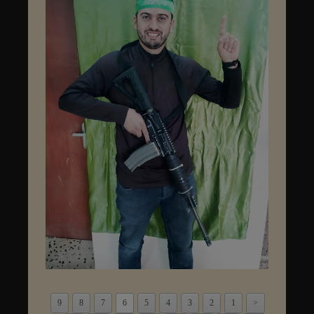
9
8
7
6
5
4
3
2
1
<