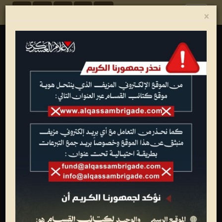
Toggle
×
navigation
ألبوم الصور
شهداء القسام
تصاميم فنية
عمليات جهادية
الجيل الأول للقسام
تدريبات وعروض عسكرية
متفرقات
وفاء الأحرار