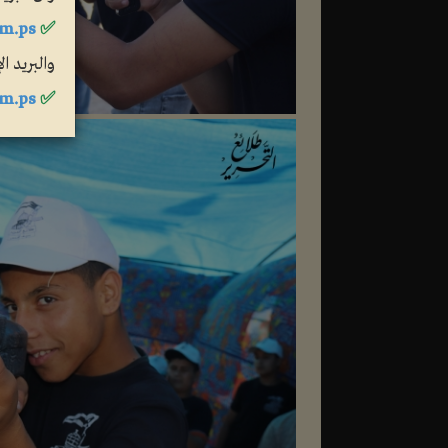
m.ps
✅
والبريد ا
m.ps
✅