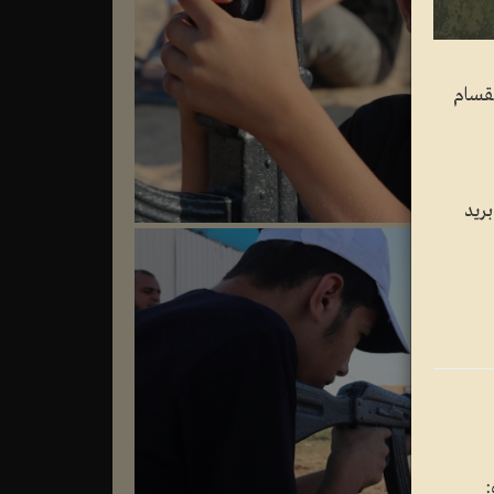
لقسام
ريد
: