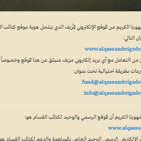
رنا الكريم من الموقع الإلكتروني المُزيف الذي ينتحل هوية موقع كتائب ا
ن التالي:
www.alqassambrigade
 من التعامل مع أي بريد إلكتروني مزيف منبثق عن هذا الموقع وخصوصاً ب
رعات بطريقة احتيالية تحت عنوان:
fund@alqassambrigade
info@alqassambrigad
ورنا الكريم أن الموقع الرسمي والوحيد لكتائب القسام هو:
www.alqassa
د الإلكتروني الرسمي الوحيد الخاص بالمساهمة والدعم لكتائب القسام هو