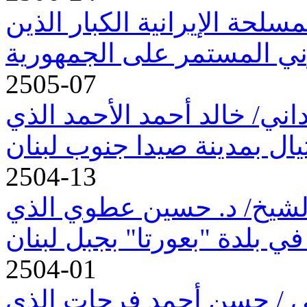
سلحة الإيرانية الكبار الذين
وني المستمر على الجمهورية
2505-07
اني/ خالد أحمد الأحمد الذي
يال بمدينة صيدا جنوب لبنان
2504-13
الشيخ/ د. حسين عطوي الذي
في بلدة "بعورتا" بجبل لبنان
2504-01
ي / حسن أحمد فرحات الذي