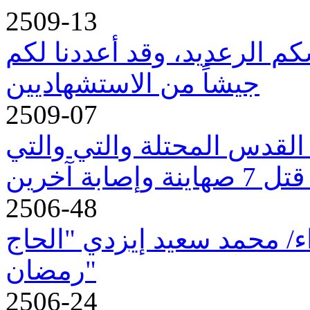
2509-13
كم الرعديد، وقد أعددنا لكم
جيشاً من الاستشهاديين
2509-07
القدس المحتلة والتي والتي
ابة آخرين
2506-48
اء/ محمد سعيد إيزدي "الحاج
رمضان"
2506-24