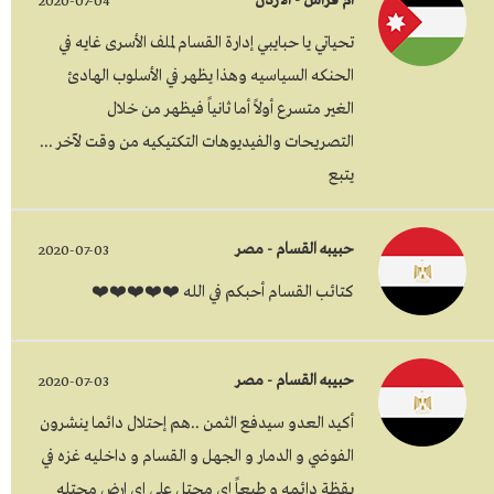
ام فراس - الأردن
2020-07-04
تحياتي يا حبايبي إدارة القسام لملف الأسرى غايه في
الحنكه السياسيه وهذا يظهر في الأسلوب الهادئ
الغير متسرع أولاً أما ثانياً فيظهر من خلال
التصريحات والفيديوهات التكتيكيه من وقت لآخر ...
يتبع
حبيبه القسام - مصر
2020-07-03
كتائب القسام أحبكم في الله ❤️❤️❤️❤️❤️
حبيبه القسام - مصر
2020-07-03
أكيد العدو سيدفع الثمن ..هم إحتلال دائما ينشرون
الفوضي و الدمار و الجهل و القسام و داخليه غزه في
يقظة دائمه و طبعاً إي محتل علي اي ارض محتله