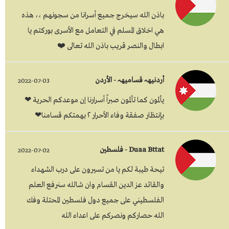
باذن الله سيخرج جميع أسرانا من سجونهم ،، هذه
هي اخلاق المسلم في التعامل مع الأسرى بوركتم يا
ابطال والنصر قريب باذن الله تعالى ❤️
أردنيھہ قساميھہ - الأردن
2022-07-03
يألمون كما تألمون صبراً أسرارنا إن موعدكم الحرية ❤
بإنتظار صفقة وفاء الأحرار ٢ بهمتكم قسامنا❤
Duaa Bttat - فلسطين
2022-07-02
تيحة طيبة لكم يا من تسيرون على درب الشهداء
والقائد عز الدين القسام وان شالله سنرفع العلم
الفلسطيني على جميع دول فلسطين المحتلة وفك
الله حصاركم ونصركم على اعداء الله