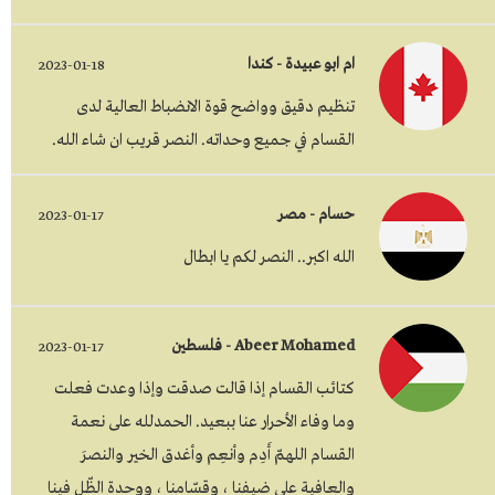
ام ابو عبيدة - كندا
2023-01-18
تنظيم دقيق وواضح قوة الانضباط العالية لدى
القسام في جميع وحداته. النصر قريب ان شاء الله.
حسام - مصر
2023-01-17
الله اكبر.. النصر لكم يا ابطال
Abeer Mohamed - فلسطين
2023-01-17
كتائب القسام إذا قالت صدقت وإذا وعدت فعلت
وما وفاء الأحرار عنا ببعيد. الحمدلله على نعمة
القسام اللهمّ أَدِم وأنعِم وأغدق الخير والنصرَ
والعافية على ضيفنا ، وقسّامنا ، ووحدة الظّل فينا