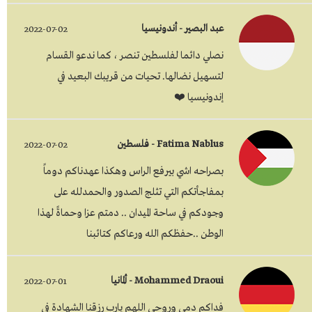
عبد البصير - أندونيسيا
2022-07-02
نصلي دائما لفلسطين تنصر ، كما ندعو القسام
لتسهيل نضالها. تحيات من قريبك البعيد في
إندونيسيا ❤️
Fatima Nablus - فلسطين
2022-07-02
بصراحه اشي بيرفع الراس وهكذا عهدناكم دوماً
بمفاجأتكم التي تثلج الصدور والحمدلله على
وجودكم في ساحة الميدان .. دمتم عزا وحماةً لهذا
الوطن ..حفظكم الله ورعاكم كتائبنا
Mohammed Draoui - ألمانيا
2022-07-01
فداكم دمي وروحي اللهم يارب رزقنا الشهادة في