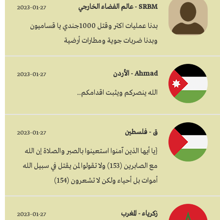
SRBM - عالم الفضاء الخارجي
2023-01-27
بدنا عمليات اكتر وقتل 1000جندي يا قساميون
وبدنا ضربات جوية ومطارات أرضية
Ahmad - الأردن
2023-01-27
الله ينصركم ويثبت اقدامكم..
ق - فلسطين
2023-01-27
{يا أيها الذين آمنوا استعينوا بالصبر والصلاة إن الله
مع الصابرين (153) ولا تقولوا لمن يقتل في سبيل الله
أموات بل أحياء ولكن لا تشعرون (154)
زكرياء - المغرب
2023-01-27