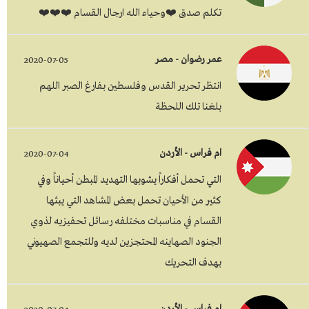
تكلم صدق ⁦❤️⁩⁦❤️ وحياء الله ارجال القسام⁩⁦❤️⁩⁦❤️⁩
عمر رضوان - مصر
2020-07-05
انتظر تحرير القدس وفلسطين بفارغ الصبر اللهم
بلغنا تلك اللحظة
ام فراس - الأردن
2020-07-04
التي تحمل أفكاراً يشوبها التهديد المبطن أحياناً وفي
كثير من الأحيان تحمل بعض المشاهد التي يبثها
القسام في مناسبات مختلفه رسائل تحفيزيه لذوي
الجنود الصهاينه المحتجزين لديه وللتجمع الصهيوني
بهدف التحريك