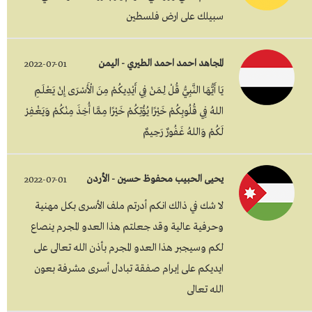
سبيلك على ارض فلسطين
المجاهد احمد احمد الطيري - اليمن
2022-07-01
يَا أَيُّهَا النَّبِيُّ قُلْ لِـمَنْ فِي أَيْدِيكُمْ مِنَ الْأَسْرَى إِنْ يَعْلَـمِ
اللهُ فِي قُلُوبِكُمْ خَيْرًا يُؤْتِكُمْ خَيْرًا مِمَّا أُخِذَ مِنْكُمْ وَيَغْفِرْ
لَكُمْ وَاللهُ غَفُورٌ رَحِيمٌ
يحيى الحبيب محفوظ حسين - الأردن
2022-07-01
لا شك في ذالك انكم أدرتم ملف الأسرى بكل مهنية
وحرفية عالية وقد جعلتم هذا العدو المجرم ينصاع
لكم وسيجبر هذا العدو المجرم بأذن الله تعالى على
ايديكم على إبرام صفقة تبادل أسرى مشرفة بعون
الله تعالى