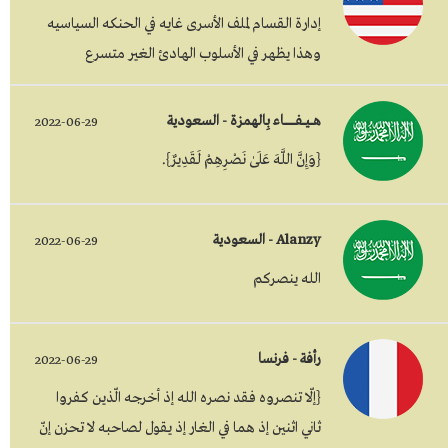
إدارة القسام لملف الأسرى غايه في الحنكه السياسيه
وهذا يظهر في الأسلوب الهادئ الغير متسرع
هـــيـــفـــــــــــاء بِالهمزة - السعودية
2022-06-29
{وَإِنَّ اللَّهَ عَلَىٰ نَصْرِهِمْ لَقَدِيرٌ}.
Alanzy - السعودية
2022-06-29
الله ينصركم
رأفة - فرنسا
2022-06-29
{إلّا تنصروه فقد نصره الله إذ أخرجه الّذين كفروا
ثاني اثنين إذ هما في الغار إذ يقول لصاحبه لا تحزن إنّ