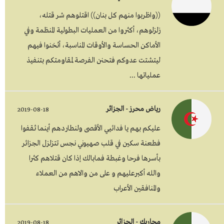
((واظربوا منهم كل بنان)) اقتلوهم شر قتله،
زلزلوهم، أكثروا من العمليات البطولية المنظمة وفي
الأماكن الحساسة والأوقات المناسبة، أثخنوا فيهم
ليتشتت عدوكم فتحنن الفرصة لمقاومتكم بتنفيذ
عملياتها ...
رياض محرز - الجزائر
2019-08-18
عليكم بهم يا فدائيي الأقصى ولنطاردهم أينما ثقفوا
فطعنة سكين في قلب صهيوني نجس تتزلزل الجزائر
بأسرها فرحا وغبطة فمابالك إذا كان قتلاهم كثرا
والله أكبرعليهم و على من والاهم من العملاء
والمنافقين الأعراب
محاربك - الجزائر
2019-08-18