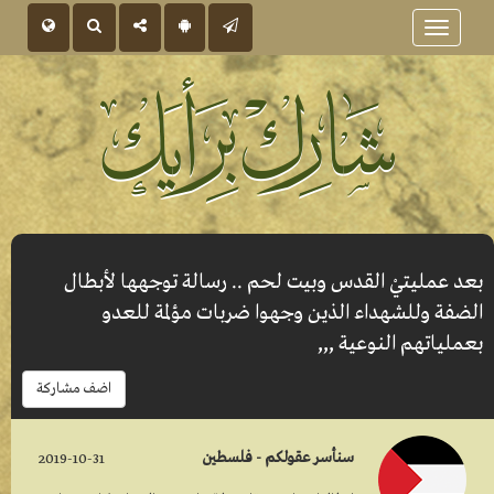
Toggle
navigation
بعد عمليتيْ القدس وبيت لحم .. رسالة توجهها لأبطال
الضفة وللشهداء الذين وجهوا ضربات مؤلمة للعدو
بعملياتهم النوعية ,,,
اضف مشاركة
سنأسر عقولكم - فلسطين
2019-10-31