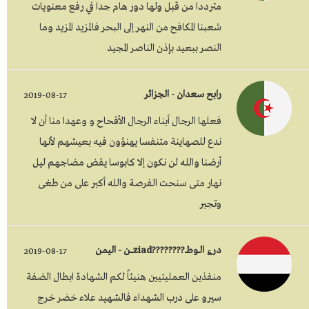
مترددا من قبل ولها دور هام جدا في رفع معنويات
شعبنا المكافح من النهر إلى البحر فالمزيد المزيد وما
النصر ببعيد بإذن الناصر المجيد
رابح سعدان - الجزائر
2019-08-17
فعلها الرجال أبناء الرجال الأقحاح و وعهدا منا أن لا
ندع للصهاينة متنفسا يهنؤون فيه بعيشهم لأنها
أرضنا والله لن نكون إلا كابوسا يقض مضاجهم ليل
نهار متى سنحت الفرصة والله أكبر على من طغى
وتجبر
در؏ الــوطــ????????ziadــــن - اليمن
2019-08-17
منفذين العمليتيين هنيئاً لكم الشهادة ابطال الضفة
سيرو على درب الشهداء فالشهيد علاء خضر خرج