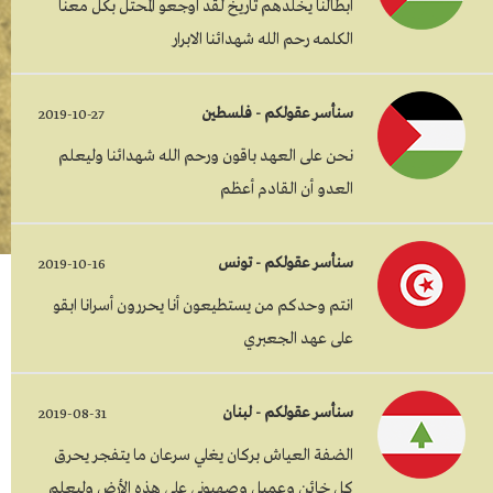
ابطالنا يخلدهم تاريخ لقد اوجعو المحتل بكل معنا
الكلمه رحم الله شهدائنا الابرار
سنأسر عقولكم - فلسطين
2019-10-27
نحن على العهد باقون ورحم الله شهدائنا وليعلم
العدو أن القادم أعظم
سنأسر عقولكم - تونس
2019-10-16
انتم وحدكم من يستطيعون أنا يحررون أسرانا ابقو
على عهد الجعبري
سنأسر عقولكم - لبنان
2019-08-31
الضفة العياش بركان يغلي سرعان ما يتفجر يحرق
كل خائن وعميل وصهيوني على هذه الأرض وليعلم