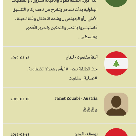
الله أكبر.. الضفة تعود والخيانة ستزول، والعمليات
البطولية بدأت تنفجر وتخرج من تحت ركام التنسيق
الأمني _أو الجهنمي_ وشدة الاحتلال وقلةالحيلة،
فاستبشروا بالنصر والتمكين وتحرير الأقصى
وفلسطين..
آمنة مقصود - لبنان
2019-03-18
حط الطلقة بنص #الرأس هدولا الضفاوية.
#عملية_سلفيت
Janet Zouabi - Austria
2019-03-18
✊✌✌✌
يوسف - اليمن
2019-03-18