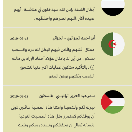
أبطال الضفة بإذن الله سيدخلون في منافسة، أيهم
صيده أكثر،اللهم انصرهم واحفظهم.
أبو احمد الجزائري - الجزائر
2019-03-18
ممتاز . قتلهم واثخن فيهم البطل لله دره وانسحب
بسلام . من أين لنا بامثال هؤلاء أحفاد البراء بن مالك
(ر) . بالتأكيد ستكون عمليات اكبر منها لتشجع
الشعب وثقتهم بوهن العدو
سمر عبد العزيز الرنتيسي - فلسطين
2019-03-18
نبارك لكم ولشعبنا وامتنا هذه العملية سائلين المولى
أن يوفقكم لاستمرار مثل هذه العمليات النوعية
ونساله تعالى ان يحفظكم ويسدد رميكم ويثبت