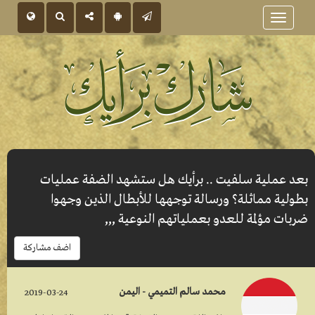
Toggle
navigation
بعد عملية سلفيت .. برأيك هل ستشهد الضفة عمليات
بطولية مماثلة؟ ورسالة توجهها للأبطال الذين وجهوا
ضربات مؤلمة للعدو بعملياتهم النوعية ,,,
اضف مشاركة
محمد سالم التميمي - اليمن
2019-03-24