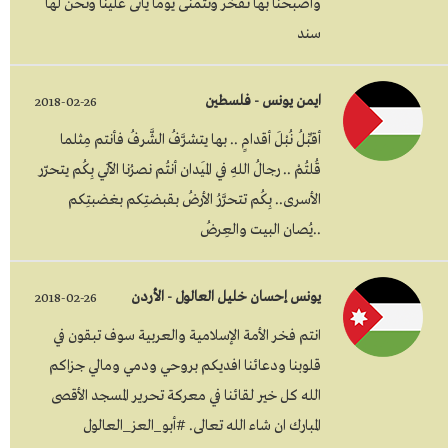
وأصبحنا بها نفخر ونتمنى يوما يأتى علينا ونحن لها
سند
ايمن يونس - فلسطين
2018-02-26
أقبِّلُ نُبْلَ أقدامٍ .. بها يتشرَّفُ الشَّرفُ فأنتم مِثلما
قُلتُمْ .. رجالُ اللهِ في المَيدان أنتُم نصرُنا الآتي بِكُم يتحرّر
الأسرى.. بِكُم تتحرَّرُ الأرضُ بقبضتِكم بغضبتِكم
..يُصان البيت والعِرضُ
يونس إحسان خليل العالول - الأردن
2018-02-26
انتم فخر الأمة الإسلامية والعربية سوف تبقون في
قلوبنا ودعائنا افديكم بروحي ودمي ومالي جزاكم
الله كل خير لقائنا في معركة تحرير المسجد الأقصى
المبارك ان شاء الله تعالى. #أبو_العز_العالول