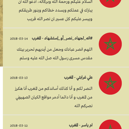
السلام عليكم ورحمة الله وبركاته، أدعو الله أن
يبارك في عملكم ويسدد خطاكم وينور طريقكم
وييسر عليكم كل عسير.ان نصر الله قريب
#انه_لجهاد_نصر_أو_إستشهاد - المغرب
2018-03-14
اللهم انصر عبادك وجعل من أيديهم تحرير بيتك
مقدس مسرى رسول الله صل الله عليه وسلم
علي غرابتي - المغرب
2018-03-13
النصر لكم و أنا كذلك أساندكم من المغرب أنا هكرز
من المغرب و أنا دائما أدمر مواقع الكيان الصهيوني
نصركم الله
ام ياسر - المغرب
2018-03-12