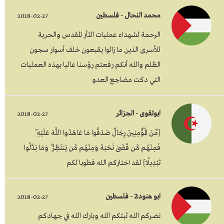
محمد النحال - فلسطين
2018-02-27
الرحمة لشهداء عمليات الثأر المقدس والحرية
للأسرى الذين ما زالوا يقبعون خلف أسوار سجون
الظلم والله أنكم رفعتم رؤسنا عاليا بهذه العمليات
التي دكت مضاجع العدو
ابوتقوى - الجزائر
2018-02-27
{مِّنَ الْمُؤْمِنِينَ رِجَالٌ صَدَقُوا مَا عَاهَدُوا اللَّهَ عَلَيْهِ ۖ
فَمِنْهُم مَّن قَضَىٰ نَحْبَهُ وَمِنْهُم مَّن يَنتَظِرُ ۖ وَمَا بَدَّلُوا
تَبْدِيلًا} لقد اختاركم الله فطوبا لكم
ابو هنود2 - فلسطين
2018-02-27
نصركم الله ثبتكم الله وبارك الله في جهادكم