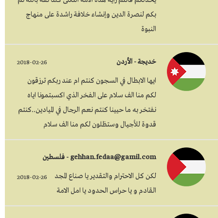
يخذلكم فأنتم رأية هذه الأمة الثكلى كلنا ثقة بالله ثم
بكم لنصرة الدين وإنشاء خلافة راشدة على منهاج
النبوة
خديجة - الأردن
2018-02-26
ايها الابطال في السجون كنتم ام عند ربكم ترزقون
لكم منا الف سلام على الفخر الذي اكسبتمونا اياه
نفتخر به ما حيينا كنتم نعم الرجال في الميادين..كنتم
قدوة للأجيال وستظلون لكم منا الف سلام
gehhan.fedaa@gamil.com - فلسطين
لكن كل الاحترام والتقدير يا صناع المجد
2018-02-26
القادم و يا حراس الحدود يا امل الامة