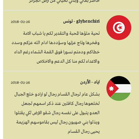
حاضر بمالي وبدني تحياتي من ارض الجزائر
glyhenchiri - تونس
2018-02-26
تحية ملؤها المحبة والتقدير لكم يا شباب الامة
وفخرها وتاج عزتها وسؤددها ادام الله عزكم وسدد
خطاكم ودمتم نسورا فوق القمة الشماء رغم الداء
والاعداء لكم منا كل الدعم والاخلاص
اياد - الأردن
2018-02-26
بشكل عام لرجال القسام رجال لو ارادو خلع الجبال
لخلعوها رجال كافلين عند ذكر اسمهم لجعل
العدو يتبول على نفسه رجال شقو الارض لكي يقتلوا
ويذلوا بني صهيون رجال ليس بقاموسهم الهزيمة
يحيى رجال القسام