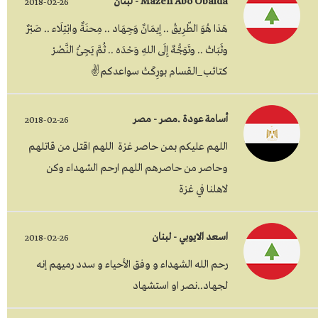
Mazen Abo Obaida - لبنان
2018-02-26
هَذا هُوَ الطّرِيقْ .. إِيمَانٌ وَجِهَاد .. مِحنَةٌ وابْتِلَاء .. صَبْرٌ
وثَبَاتْ .. وتَوَجُّهٌ إِلَى اللهِ وَحْدَه .. ثُمَّ يَجِئُ النَّصْرْ
كتائب_القسام بورِكَتْ سواعدكم✌
أسامة عودة .مصر - مصر
2018-02-26
اللهم عليكم بمن حاصر غزة اللهم اقتل من قاتلهم
وحاصر من حاصرهم اللهم ارحم الشهداء وكن
لاهلنا في غزة
اسعد الايوبي - لبنان
2018-02-26
رحم الله الشهداء و وفق الأحياء و سدد رميهم إنه
لجهاد..نصر او استشهاد