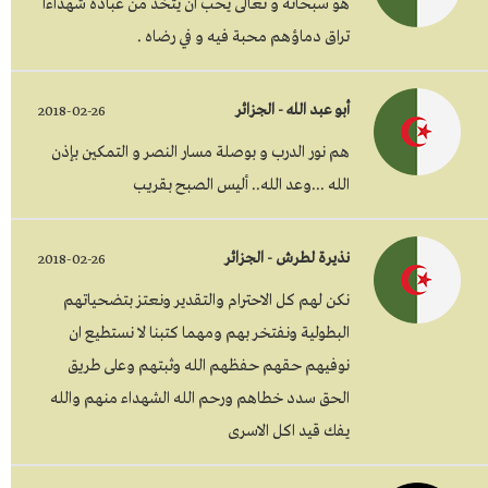
هو سبحانه و تعالى يحب أن يتخذ من عباده شهداءا
تراق دماؤهم محبة فيه و في رضاه .
أبو عبد الله - الجزائر
2018-02-26
هم نور الدرب و بوصلة مسار النصر و التمكين بإذن
الله ...وعد الله.. أليس الصبح بقريب
نذيرة لطرش - الجزائر
2018-02-26
نكن لهم كل الاحترام والتقدير ونعتز بتضحياتهم
البطولية ونفتخر بهم ومهما كتبنا لا نستطيع ان
نوفيهم حقهم حفظهم الله وثبتهم وعلى طريق
الحق سدد خطاهم ورحم الله الشهداء منهم والله
يفك قيد اكل الاسرى