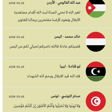
عبد الله الفالوجي - الأردن
2018-02-26
لغير الله لا نحني الجباة ثبت الله أقدام مجاهدينا
الأبطال ونعود لأرضنا مفتخرين برجالنا المغاوير
خالد محمد - اليمن
2018-02-26
قضيتكم عادلة فاالله ناصركم تحياتي لكم من اليمن
ابو قتادة - ليبيا
2018-02-26
فك الله قيد الابطال ورحم الله الشهداء
صدام التونسي - تونس
2018-02-26
وَلا تَهِنُوا وَلا تَحْزَنُوا وَأَنْتُمُ الأَعْلَوْنَ إِنْ كُنْتُمْ مُؤْمِنِينَ.