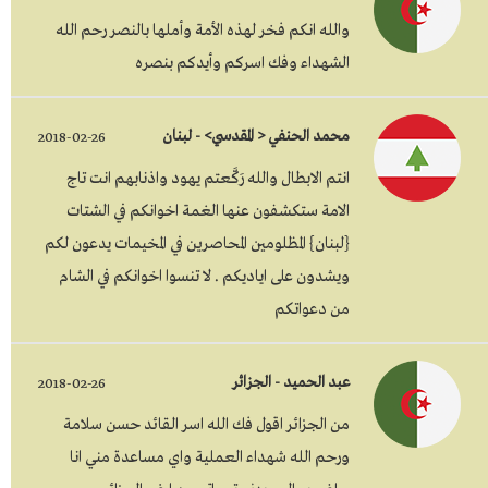
والله انكم فخر لهذه الأمة وأملها بالنصر رحم الله
الشهداء وفك اسركم وأيدكم بنصره
محمد الحنفي < المقدسي> - لبنان
2018-02-26
انتم الابطال والله رَكَّعتم يهود واذنابهم انت تاج
الامة ستكشفون عنها الغمة اخوانكم في الشتات
{لبنان} المظلومين المحاصرين في المخيمات يدعون لكم
ويشدون على اياديكم . لا تنسوا اخوانكم في الشام
من دعواتكم
عبد الحميد - الجزائر
2018-02-26
من الجزائر اقول فك الله اسر القائد حسن سلامة
ورحم الله شهداء العملية واي مساعدة مني انا