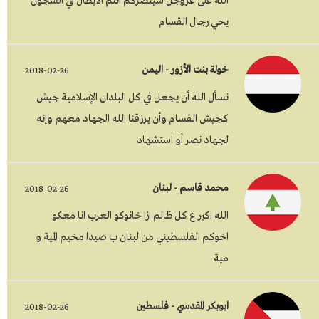
الله على عزوجل سينصركم أنتم الأبطال في السجون
يحي رجال القسام
خولة بنت الأزور - اليمن
2018-02-26
نسأل الله أن يجعل في كل البلدان الإسلامية جيش
كجيش القسام وأن يرزقنا الله الجهاد معهم وإنه
لجهاد نصر أو استشهاد
محمد قاسم - لبنان
2018-02-26
الله اكبر ع كل ظالم ازا خانوكو العرب انا معكو
اخوكم الفلسطيني من لبنان ب صيدا مخيم المية و
مية
ابوبكر المقدسي - فلسطين
2018-02-26