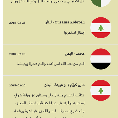
كل الاحترام لمن ضحى بروحة لنيل رضى الله عز وجل
Ousama Kobrosli - لبنان
2018-02-26
ابطال استمروا
محمد - اليمن
2018-02-26
انتم من بعد الله امل الامه وانتم فخرنا وجيشنا
مازن كريّم / ابو عبيدة - لبنان
2018-02-26
كتائب القسام جند المعالى وميثاق عز ورايةُ شرفٍ
إسلامية ترفرف فى دنيانا كنا قبلها نعانى العجز ،
والخضوع لعدونا ، فنشر الله بها فينا عزة ورفعة