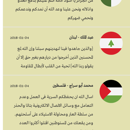
من الجزائر يا أسود الأمة انتم عليكم بدفع العدو
واذلاله ونحن علينا وعد الله أن نمدكم وندعمكم
ونحمي ضهركم
عبد الملك - لبنان
2018-02-04
{والذين جاهدوا فينا لنهدينهم سبلنا وإن الله لمع
المحسنين الذين أخرجوا من ديارهم بغير حق إلا أن
يقولو ربنا الله} تحية من القلب لأبطال المقاومة
محمد أبو سراج - فلسطين
2018-02-04
اسال الله ان يحفظكم السرية فى العمل وعدم
التعامل مع وسائل الاتصال الالكترونية بتاتا والحذر
من سلطة العار ومحاولة الاستيلاء على أسلحتهم.
ومن يقعلك من المستوطنين اقتلوا أكثروا العدد