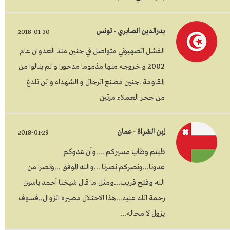
بدرالدين الصابري - تونس
2018-01-30
الفشل الصهيوني متواصل في جنين منذ العدوان عام
2002 و خروجه منها مذموما مدحورا و لم ينالوا من
المقاومة .جنين مصنع الرجال و الشهداء و لن تلدغ
من جحر العملاء مرتين
إبن الشراة - عمان
2018-01-29
طبتم وطاب مسيركم ....وأن عدوكم
عدونا...ونصركم نصرنا ...والله الموفق ...ونصرا من
الله وفتح قريب...ومثل ما قال شيخنا أحمد ياسين
رحمة الله عليه...هذا الاحتلال مصيره الزوال..فسوف
يزول لا محاله...