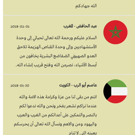
الله جهادكم
عبد الحافض - المغرب
2018-02-01
السلام عليكم ورحمة الله تعالى تحياتي إلى وحدة
الأستشهاديين وإلى وحدة القناص.الهزيمة تلاحق
العدو الصهيوني الضفاضع البشرية يخافون من
أبسط الأشياء، نصرمن الله وفتح قريب إنشاء الله.
عاصم أبو الرب - الكويت
2018-01-30
انتم من بقى لنا من عزة وكرامة هذه الامة والله
عندما نراكم نشعر بفخر ونحن والله ندعوا لكم
بالنصر والتمكين على أعدائكم من الغرب والعرب
واليهود ومن والاهم ونسأل الله تعالى أن يحرسكم
بعينه التي لا تنام