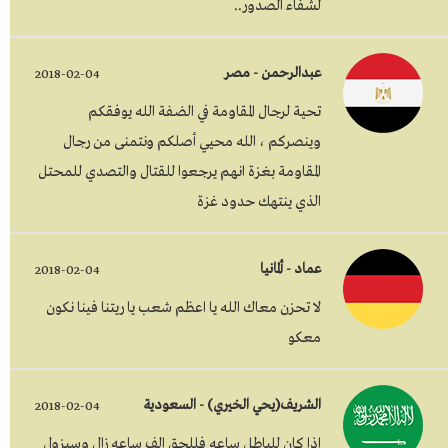
لشفاء الصدور..
عبدالرحمن - مصر
2018-02-04
تحية لرجال المقاومة في الضفة الله يوفقكم
وينصركم ، الله محيي أصلكم ونتمنى من رجال
المقاومة بغزة انهم يرجعوا للقتال والتصدي للمحتل
الذي ينتهك حدود غزة
عماد - ألمانيا
2018-02-04
لا تحزن معاك الله يا اعظم شعب يا ريتنا فينا نكون
معكو
الشريف(يحي الخيري) - السعودية
2018-02-04
اذا كان للباطل ساعه فللحق الف ساعه زال وسيزول