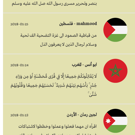
بنصر وتحرير مسرى رسول الله صل الله عليه وسلم
mahmood - فلسطين
2018-01-25
من قباطية الصمود الى غزة التضحية الف تحية
وسلام لرجال الذين لا يعرفون الذل
ابو أنس - المغرب
2018-01-24
لَا يُقَاتِلُونَكُمْ جَمِيعًا إِلَّا فِي قُرًى مُّحَصَّنَةٍ أَوْ مِن وَرَاءِ
جُدُرٍ ۚ بَأْسُهُم بَيْنَهُمْ شَدِيدٌ ۚ تَحْسَبُهُمْ جَمِيعًا وَقُلُوبُهُمْ
شَتَّىٰ ۚ
لجين رمان - الأردن
2018-01-23
اقرأه ان مهما فعلوا وعملوا وخططوا لاشتباكات