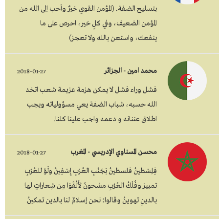
بتسليح الضفة. (المؤمن القوي خيرٌ وأحب إلى الله من
المؤمن الضعيف، وفي كلٍ خير، احرص على ما
ينفعك، واستعن بالله ولا تعجز)
محمد امين - الجزائر
2018-01-27
فشل وراء فشل لا يمكن هزمة عزيمة شعب اتخد
الله حسبه، شباب الضفة يعي مسؤولياته ويجب
اطلاق عننانه و دعمه واجب علينا كلنا.
محسن المسناوي الإدريسي - المغرب
2018-01-27
فِلِسْطينُ فلسطينُ بَجَنْبِ العُرْبِ إِسْفِينُ ولَوْ للعُرْبِ
تمييز وفُلْكُ العُرْبِ مشحونُ لأَلْقَوْا مِن شِعاراتٍ لها
بالدينِ تهوينُ وقالوا: نحن إسلامٌ لنا بالدين تمكينُ