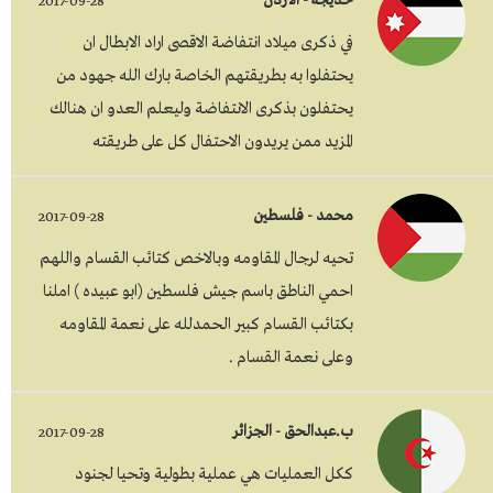
خديجة - الأردن
2017-09-28
في ذكرى ميلاد انتفاضة الاقصى اراد الابطال ان
يحتفلوا به بطريقتهم الخاصة بارك الله جهود من
يحتفلون بذكرى الانتفاضة وليعلم العدو ان هنالك
المزيد ممن يريدون الاحتفال كل على طريقته
محمد - فلسطين
2017-09-28
تحيه لرجال المقاومه وبالاخص كتائب القسام واللهم
احمي الناطق باسم جيش فلسطين (ابو عبيده ) املنا
بكتائب القسام كبير الحمدلله على نعمة المقاومه
وعلى نعمة القسام .
ب.عبدالحق - الجزائر
2017-09-28
ككل العمليات هي عملية بطولية وتحيا لجنود