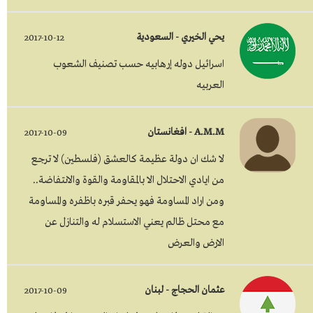
يحي الخيري - السعودية
2017-10-12
اسرائيل دوله إرهابيه حسب تصنيف الشعوب
العربيه
A.M.M - افغانستان
2017-10-09
لا شك ان دولة عظيمة كالعشق (فلسطين) لا ترجع
من ايادي الاحتلال الا بالمقاومة والقوة والانتفاضة..
ومن اراد المساومة فهو يحفر قبره باظفره والمساومة
مع محتل ظالم يعني الاستسلام له والتنازل عن
الارض والعرض
عثمان الحجاج - لبنان
2017-10-09