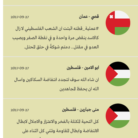
قصي - عمان
2017-09-27
#عملية_قطنه اثبتت ان الشعب الفلسطيني لا زال
كالاسد ينقض مرة واحدة و في نقطة الصفر ويصيب
العدو في مقتل.. دمتم شوكةً في حلق المحتل.
ابو الامين - فلسطين
2017-09-27
ان شاء الله سوف تتجدد انتفاضة السكاكين واسال
الله ان يحفظ المجاهدين
منى جبارين - فلسطين
2017-09-27
كل التحية المكللة بالفخر والاعتزاز والاجلال لابطال
الانتفاضة وابطال المقاومة ونثني كل الثناء على