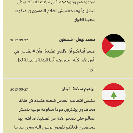
مجهودهم وجوهدهم التي مرغت أنف الصهيوني
المحتل وأنوف خفافيش الظلام المندسون في صفوف
شعبنا المغوار
محمد نوفل - فلسطين
2017-09-27
علموا أبناءكم أنّ الأقصى عقيدة، وأنّ #القدس هي
رأس الأمر كلّه، أخبروهم أنّها البداية والنهاية لكل
شيء
ابراهيم سلامة - لبنان
2017-09-27
ستبقى انتفاضة القدس شعلة متقدة لان هناك
مجاهدون يبتكرون دوما مقاومة نوعية تدهش
العالم حتى تصحو الامة من غفلتها. اما انتم ايها
المجاهدون فكانكم تقولون لرسول الله سترى منا ما