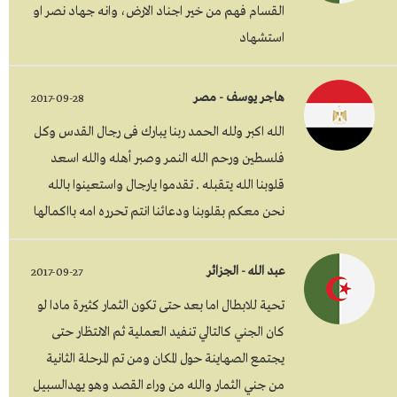
القسام فهم من خير اجناد الارض، وانه جهاد نصر او
استشهاد
هاجر يوسف - مصر
2017-09-28
الله اكبر ولله الحمد ربنا يبارك فى رجال القدس وكل
فلسطين ورحم الله النمر وصبر أهله والله اسعد
قلوبنا الله يتقبله . تقدموا يارجال واستعينوا بالله
نحن معكم بقلوبنا ودعائنا انتم تحرره امه بااكمالها
عبد الله - الجزائر
2017-09-27
تحية للابطال اما بعد حتى تكون الثمار كثيرة مادا لو
كان الجني كالتالي تنفيد العملية ثم الانتظار حتى
يجتمع الصهاينة حول المكان ومن تم المرحلة الثانية
من جني الثمار والله من وراء القصد وهو يهدالسبيل