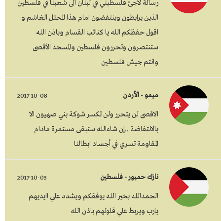
رسالة لاجئ فلسطيني في لبنان الى شعبنا في فلسطين
الذين يرابطون وينتفضون امام هذا المحتل الغاشم و
اقول حفظكم الله يا كتائب القسام وباذن الله
ستنتصرون وتحررون فلسطين والمسجد الأقصى
وانتم جيش فلسطين
ميمو - الأردن
2017-10-08
الاقصى لن يتحرر ولن تكسر شوكة بني صهيون الا
بالانتفاضة ..إن شاءالله ستبقى مستمرة مادام
المقاومة تسري في أجساد ابطالنا
نازك حميور - فلسطين
2017-10-05
الحمدالله بخير الله يوفقكم ويشدد علي اايديهم
يارب ويربط علي قلولهم باذن الله