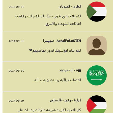
الطرى - السودان
2017-09-30
لكم التحية ي اخوتى نسأل الله لكم النصر التحية
لعائلات الشهداء والأسرى
AsAdFaLaSTiN - سويسرا
2017-09-30
انتم فخر امةٍ...يتفاخرون بماضيهم❤
ajjj - السعودية
2017-09-30
الانتفاضه باقيه وتمدد ان شاء الله
المرابط -جنين - فلسطين
2017-09-29
كل التحية لكل يد شريفه شاركت وعملت على