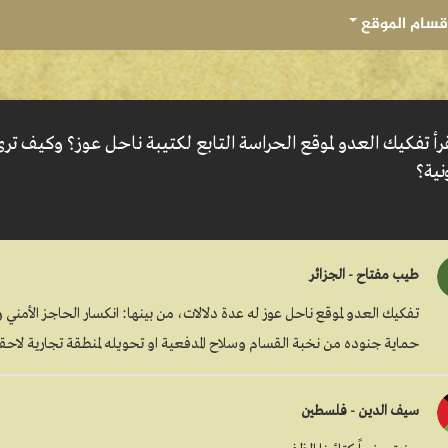
قسام الموقع
أ تفكيك العدو لموقع الحراسة التابع لكتيبة ناحل عوز؟ وكيف ترى 
نية؟
طيب مفتاح - الجزائر
تفكيك العدو لموقع ناحل عوز له عدة دلالات، من بينها: انكسار الحاجز الأمني وف
حماية جنوده من نخبة القسام وسلاح المدفعية او تحويله لمنطقة تجارية لاحقاً
سيف الدين - فلسطين