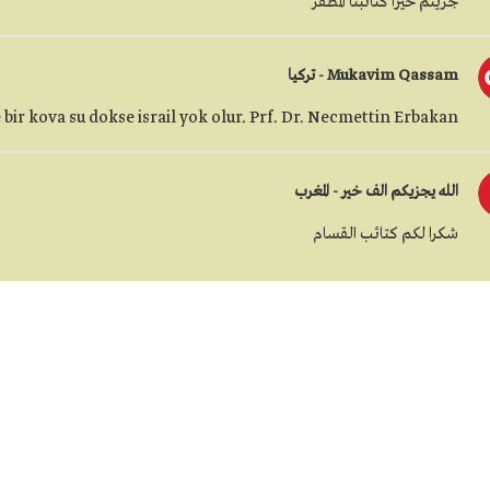
جزيتم خيراً كتائبنا المظفر
Mukavim Qassam - تركيا
bir kova su dokse israil yok olur. Prf. Dr. Necmettin Erbakan
الله يجزيكم الف خير - المغرب
شكرا لكم كتائب القسام
وسيم - فلسطين
نقطة بيد القسام ولكن الاحتلال عنده عقلية اوروبية وعنده خطط وتكتيكات 
واحدة ، يمكن تم تفكيك هذا الموقع حتى تكون ثغرة تستغلها القسام وتكتشف
محمد درباس - الأردن