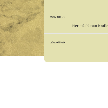
2017-08-30
Her müslüman israile 
2017-08-29
2017-08-28
معينة ، ف يجب ان لا ننظر للحدث من جهة
 انها فخ
2017-08-27