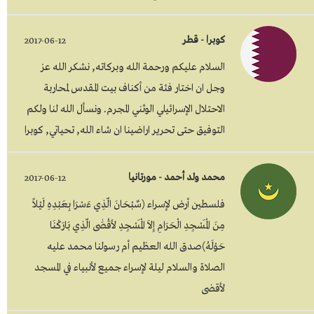
كوبرا - قطر
2017-06-12
السلام عليكم ورحمة الله وبركاته, نشكر الله عز
وجل ان اختار فئة من أكناف بيت المقدس لمحاربة
الاحتلال الإسرائيلي الوثني المجرم. ونسأل الله لنا ولكم
التوفيق حتى تحرير اراضينا ان شاء الله, تحياتي, كوبرا
محمد ولد أحمد - مورتانيا
2017-06-12
فلسطين أرض لإسراء (سٌبْحَانَ الّذِي ءَسْرَا بِعَبْدِهِ لَيْلاً
مِنَ الْمَسْجِدِ الْحَرَامِ إِلاَ الْمَسْجِدِ لأقْصَٰى الّذِي بَارَكْنَا
حَوْلَهُ)صدق الله العظيم أم رسولنا محمد عليه
الصلاة والسلام ليلة لإسراء جميع لأنبياء في المسجد
لأقصٰى