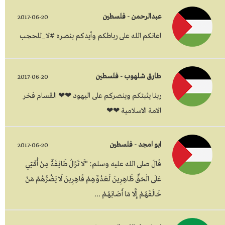
عبدالرحمن - فلسطين
2017-06-20
اعانكم الله على رباطكم وأيدكم بنصره #لا_للحجب
طارق شلهوب - فلسطين
2017-06-20
ربنا يثبتكم وينصركم على اليهود ❤❤ القسام فخر
الامة الاسلامية ❤❤
ابو امجد - فلسطين
2017-06-20
قَالَ صلى الله عليه وسلم: "لَا تَزَالُ طَائِفَةٌ مِنْ أُمَّتِي
عَلَى الْحَقِّ ظَاهِرِينَ لَعَدُوِّهِمْ قَاهِرِينَ لَا يَضُرُّهُمْ مَنْ
خَالَفَهُمْ إِلَّا مَا أَصَابَهُمْ ...