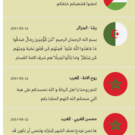
امضوا فشعبكم خلفكم
رشا - الجزائر
2017-06-12
بسم الله الرحمان الرحيم "مِّنَ الْمُؤْمِنِينَ رِجَالٌ صَدَقُوا
مَا عَاهَدُوا اللَّهَ عَلَيْهِ ۖ فَمِنْهُم مَّن قَضَىٰ نَحْبَهُ وَمِنْهُم
مَّن يَنتَظِرُ ۖ وَمَا بَدَّلُوا تَبْدِيلًا"هم شرف الامة القسام
روح الامة - المغرب
2017-06-12
انتم روحنا يا اهل الرباط و الله نحسدكم على هبة
التي منحكم الله اللهم الحقنا بكم
محسن المغربي - المغرب
2017-06-12
ها نحن نودع نصف الشهر المبارك ونتمنى أن نكون قد