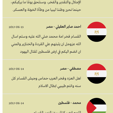
الإجلال والتقدير والفخر، وسنلحق يومًا ما بركبكم،
حينما نحرر وطننا ليبيا من وطأة الخونة والعسكر.
احمد صابر العقيلي - مصر
2017-06-15
القسام فخر امة محمد صلي الله عليه وسلم اسال
الله عزوجل ان يثبتهم علي القردة والخنازير واتمني
ان انضم اليكم في ارض فلسطين لقتال اليهود
مصطفي - مصر
2017-06-14
اهل العزه وفخر العرب حماس وجيش القسام كل
سنه وانتم طيبيي ابطال الاسلام
محمد - فلسطين
2017-06-14
اللهم انصر كتائب عز الدين القسام