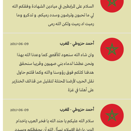
السلام على المرابطين في ميادين الشهادة وفقكم الله
لي ما تحبون وترضون وسدد رميكم. و تدكرو وما
رميت اد رميت ولكن الله رمى
أحمد حزوطي - المغرب
2017-06-09
وان شاء الله سنعود للأقصى كما وعدنا الله بهذا
ونحن عطشا لدماء بني صهيون وقريبا سنحقق
هدفنا كلكم فوق رؤوسنا والله وكما قلتم حاول
نقل الحرب لأرضنا المحتلة لتقليل من قذائف الخنازير
على أهلنا في غزة
أحمد حزوطي - المغرب
2017-06-09
سلام الله عليكم يا جند الله يا فخر العرب ياخدام
الدين يا راية الاسلام نسأل الله أن يحفظكم ويسدد