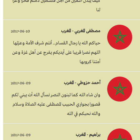
كيف يبذل الثمين من اجل فلسطين دمتم فخرا وعزا
لنا
مصطفى المغربي - المغرب
2017-06-10
حياكم الله يا رجال القسام.. أنتم شرف الأمة وعزتها
اللهم نصرا قريبا على أيديكم يفرج عن أهل غزة وعن
أمتنا كروبها
أحمد حزوطي - المغرب
2017-06-09
وان شاء الله كما تبنون النصر نسأل الله أت يبني لكم
قصورا بجواري الحبيب المصطفى عليه الصلاة وسلام
والله نحبكم في الله
براهيم - المغرب
2017-06-09