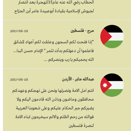
الحطاب رضي الله عنه عام15للهجرة بعد أنتصار
لجيوش لإسلامية بقيادة أبوعبيدة عامر أبن الجرّاح
مرح - فلسطين
2017-06-10
"إذا فتحت لكم السجون وعلقت لكم أعواد المشانق
فاعلموا أن دعوتكم بدأت تثمر " الإمام حسن البنا...
الله يحميكم يا رب وينصركم ...
عبدالله جابر - الأردن
2017-06-10
انتم امل الامة ونصرتها ونحن على نهجكم وعهدكم
محافظون وماضون وباذن الله قادمون اليكم ولا
يضيركم جير الحكام عليكم وعلى شعوبنا العربية
فوالله من رحم الظلم والالم سيخرجون ابناء الامة
لنصرة فلسطين