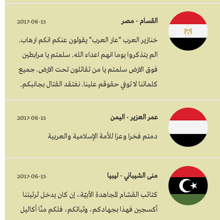
القسام - مصر
2017-06-15
خنازير العرب "عار العرب" يقولون عنكم انكم ارهاب.
الم يتذكروا يوما انهم اعداء الله. سلمتم يا مرابطين
فوق الارض سلمتم يا من تقاتلون تحت الارض. جميع
كلماتنا لا توفي حقوقم علينا. نفتقد القتال بجانبكم.
عمر العزير - اليمن
2017-06-15
دمتم فخرا وعزا للأمة الإسلامية والعربية
منى الشيباني - ليبيا
2017-06-15
كتائب القسّام المجاهدة الأبيّةـ، إن كان يدخل لرئيتنا
أكسجين فهذا بجهادكم، وثباتكم، فلكم منّا أكاليل