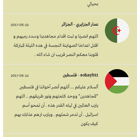
بحياتي
عمار الجزايري - الجزائر
2017-06-22
اللهم انصرنا و تبث اقدام مجاهدينا وسدد رميهم و
اقتل اعداءنا الصهاينة النجسة في هده الليلة المباركة
قلوبنا معكم النصر قريب ان شاء الله .
sohayb11 - فلسطين
2017-06-22
آلسلام عليكم ... أللهم أنصر أخواننا في فلسطين
"المجاهدين" ووحد كلمتهم ونور طريقهم .. اللهم
يارب العالمين في ليله القدر هذه . أن تمحو أسم
اسرائيل . أن تدمر شملهم . ويارب ارهم عذابك بهم
كيف يكون