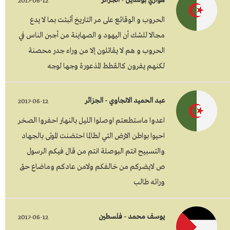
هواري بومدين - الجزائر
2017-06-12
الحروب و الوقائع على مر التاريخ أثبتت بما لا يدع
مجالا للشك أن اليهود و الصهاينة من أجبن الناس في
الحروب و هم لا يقاتلون إلا من وراء جدر محصنة
لكنهم يفرون كالقطط المذعورة وجها لوجه
عبد الحميد الانجاوي - الجزائر
2017-06-12
اعدوا ماستطعتم اوصلوا الليل بالنهار احفروا الصخر
احيوا بواطن الارض التي لطالما احتضنت الموتى بالجهاد
والتسبيح انتم البوصلة انتم من قال فيكم الرسول
ص لايضركم من خالفكم ولامن عادكم وماضاع حق
ورائه طالب
يوسف محمد - فلسطين
2017-06-12