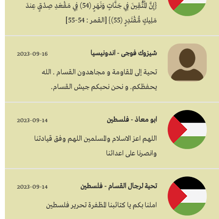
{إِنَّ الْمُتَّقِينَ فِي جَنَّاتٍ وَنَهَرٍ (54) فِي مَقْعَدِ صِدْقٍ عِندَ
مَلِيكٍ مُّقْتَدِرٍ (55)} [القمر : 54-55]
شيزوك فوجى - اندونيسيا
2023-09-16
تحية إلى المقاومة و مجاهدون القسام . الله
يحفظكم. و نحن نحبكم جيش القسام.
ابو معاذ - فلسطين
2023-09-14
اللهم اعز الاسلام والمسلمين اللهم وفق قيادتنا
وانصرنا على اعدائنا
تحية لرجال القسام - فلسطين
2023-09-14
املنا بكم يا كتائبنا المظفرة تحرير فلسطين