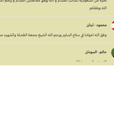
تحيه من السعودية لكتائب القسام و الله يوفق مجاهدين القسام و يرحم الش
الله يوفقكم
محمود - لبنان
وفق الله اخواننا في سلاح السايبر ورحم الله الشيخ جمعة الطحلة والشهيد م
حاتم - السودان
الله ينصركم ويحفظكم
نصر - اليمن
كل التحية لرجال فلسطين ،،،
عمر - إيران