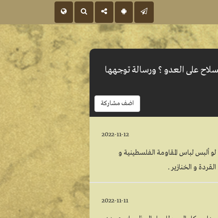
سلاح على العدو ؟ ورسالة توجهها
اضف مشاركة
2022-11-12
 لو ألبس لباس المقاومة الفلسطينية و
قردة و الخنازير .
2022-11-11