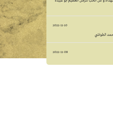
هداء و كل الحب للرجل العظيم ابو عبيده
2022-11-10
حمد الطواشي
2022-11-08
2022-11-07
2022-11-05