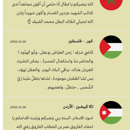
الله ينصركم يا ابطال أنا حلمي أن أكون مجاهداً لدى
كتائب الشهيد عزدين القسام وأكون شهيداً بإذن
الله تحياتي للقائد البطل محمد الضيف ☝
حُور . - فلسطين
2021-11-26
الماضي شرَف؛ زمن العيّاش،وعقل، وأبو الهنّود !
والحاضر مدّ واستكمال للمسرة .. يمكن انتشرت
الغربان هناك، بباقي البلاد اليوم، والعقل تهوّد،
بس لسّا العُقبان موجودة، لسّاها بتطلّ علينا زيّ
الشّمس .. حتطلّ، وتعميهم .
تالا المبيضين - الأردن
2021-11-26
اسود الاسلام. السنه ربي ينصركم ويثبت اقدامكم يا
احفاد الفاروق عمر بن الخطاب الفاروق رضي الله