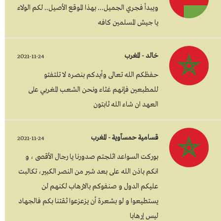
ويبدأ فجري الجميل... بهذا الموقع الأصيل.. لكم الولاء
يا جيش المسلمين كافه
خالد - المغرب
2021-11-24
حفظكم الله تعالى وأيدكم بنصره لا تلتفتو
للمطبعين فإنهم غثاء ونحن الشعب المغربي على
العهد ان شاء الله ثابتون
قسامية حمسآوية - المغرب
2021-11-24
بوركت السواعد اثلجتم صدورنا يا رجال الأقصى ، و
انكم باذن الله على بعد شبر من النصر الكبير، تكالبت
عليكم الدول و صنفوكم بالارهاب لكنهم لن
يستطيعوا و لو بشعرة أن يزعزعوا ثقتنا بكم فالجهاد
ليس إرهابا