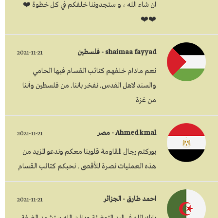
ان شاء الله ، و ستجدوننا خلفكم في كل خطوة ❤️
❤️❤️
shaimaa fayyad - فلسطين
2021-11-21
نعم مادام خلفهم كتائب القسام فيها الحامي
والسند لاهل القدس. نفخر باننا. من فلسطين وأننا
من غزة
Ahmed kmal - مصر
2021-11-21
بوركتم رجال المقاومة قلوبنا معكم وندعو المزيد من
هذه العمليات نصرة للأقصى . نحبكم كتائب القسام
احمد طارق - الجزائر
2021-11-21