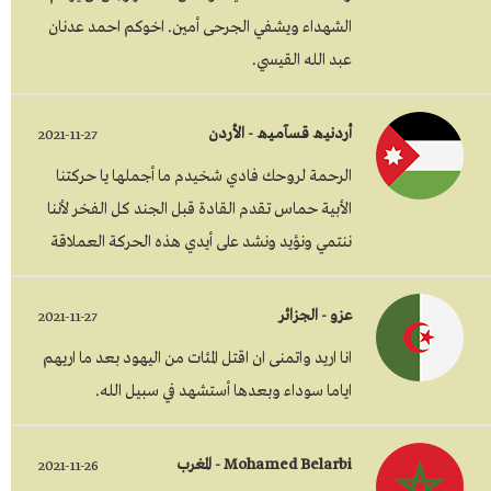
الشهداء ويشفي الجرحى أمين. اخوكم احمد عدنان
عبد الله القيسي.
أردنيـﮪ قـسآمـيـﮪ - الأردن
2021-11-27
الرحمة لروحك فادي شخيدم ما أجملها يا حركتنا
الأبية حماس تقدم القادة قبل الجند كل الفخر لأننا
ننتمي ونؤيد ونشد على أيدي هذه الحركة العملاقة
عزو - الجزائر
2021-11-27
انا اريد واتمنى ان اقتل المئات من اليهود بعد ما اريهم
اياما سوداء وبعدها أستشهد في سبيل الله.
Mohamed Belarbi - المغرب
2021-11-26