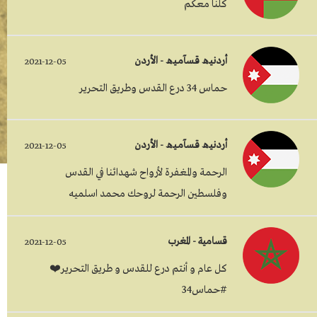
كلنا معكم
أردنيـﮪ قـسآمـيـﮪ - الأردن
2021-12-05
حماس 34 درع القدس وطريق التحرير
أردنيـﮪ قـسآمـيـﮪ - الأردن
2021-12-05
الرحمة والمغفرة لأرواح شهدائنا في القدس
وفلسطين الرحمة لروحك محمد اسلميه
قسامية - المغرب
2021-12-05
كل عام و أنتم درع للقدس و طريق التحرير❤️
#حماس34