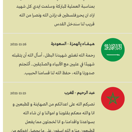
بمناسبة العملية المباركة وسلمت ايدي كل شهيد
اراد ان يحررفلسطين ف بإذن الله ونصرا من الله
قريب لنا سندخل القدس
هـــيـــفـــــاء بِالهمزة - السعودية
2021-11-26
رحمة الله تغشى شهيدنا البطل، أسأل الله أن يتقبله
شهيدًا في عليين مع الأنبياء والصدّيقين.. أثلجتم
صدورنا والله، حفظ الله لنا قسامنا الحبيب.
عبد الرحيم - المغرب
2021-11-25
نصركم الله على اعدائكم من الصهاينة و المطبعين و
انا والله معكم بقلوبنا و اموالنا و ان شاء الله
بسواعدنا واقدامنا،و انا لخجلون مما يفعل
المطبعون منا و الله اسفون على ما يحصل اخوكم من