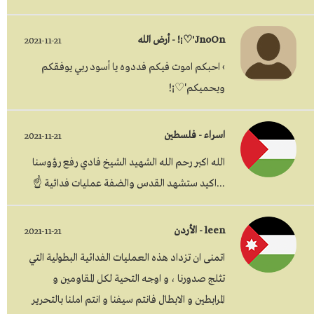
JnoOn'♡¡! - أرض الله
2021-11-21
› احبكم اموت فيكم فددوه يا أسود ربي يوفقكم
ويحميكم'♡¡!
اسراء - فلسطين
2021-11-21
الله اكبر رحم الله الشهيد الشيخ فادي رفع رؤوسنا
...اكيد ستشهد القدس والضفة عمليات فدائية ☝
leen - الأردن
2021-11-21
اتمنى ان تزداد هذه العمليات الفدائية البطولية التي
تثلج صدورنا ، و اوجه التحية لكل المقاومين و
المرابطين و الابطال فانتم سيفنا و انتم املنا بالتحرير