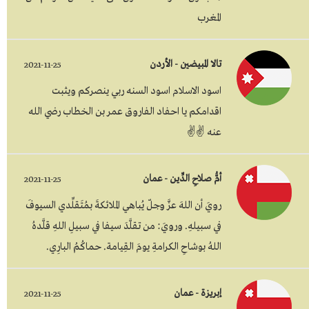
المغرب
تالا المبيضين - الأردن
2021-11-25
اسود الاسلام اسود السنه ربي ينصركم ويثبت
اقدامكم يا احفاد الفاروق عمر بن الخطاب رضي الله
عنه ✌✌
أمُّ صلاحِ الدِّين - عمان
2021-11-25
رويَ أن اللهَ عزَّ وجلّ يُباهي الملائكةَ بمُتَقلِّدي السيوفَ
في سبيلهِ. ورويَ: من تقلَّدَ سيفا في سبيلِ اللهِ قلَّدهُ
اللهُ بوشاحِ الكرامةِ يومَ القِيامة. حماكُمُ البارِي.
إبريزة - عمان
2021-11-25