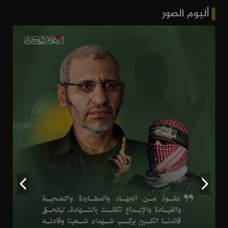
ألبوم الصور
نشد على أيديكم اهل الضفة زيدوا من
العمليات النوعية
سوداني وافتخو - السودان
2026-08-02
ان ينصركم الله فلا غالب لكم الله اكبر كلنا
القساااام
اميرة شهرا - الجزائر
2026-08-02
نسأل الله العظيم رب العرس العظيم لكم
النصر و تمكين و أن تكون نهاية هذا الكيان
المفاصل بأيديكم و أن تصلوا صلاة الفتح و
النصر في المسجد الأقصى
ikram - الجزائر
2026-08-01