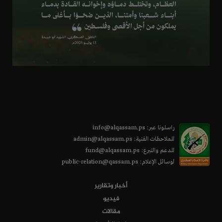
الله يعز كتائب القسام الحبيبة, ربنا معاكم
محمد سليم محمد عبدالواحد القدسي -
اليمن
2026-07-31
السلام عليكم ورحمة الله وبركاته لكم تطوق
نفسي أن أكون بينكم مصيري كمصيركم
سيد الشهداء (2 صور)
واتمنى أن يعجل لي ربي بهذا الشرف العظيم
يا خير من في أمة محمد وأن على ثقة أن ربي
راسلونا عبر: info@alqassam.ps
سيهدين سلام عليكم بما صبرتم فنعم عقبى
للملاحظات الفنية: admin@alqassam.ps
الدار
للدعم والتبرع: fund@alqassam.ps
لوسائل الإعلام: public-relation@qassam.ps
يوسف - تونس
2026-07-31
أخبار وتقارير
فيديو
وفق الله جهاد المقاومة في الضفة
مقالات