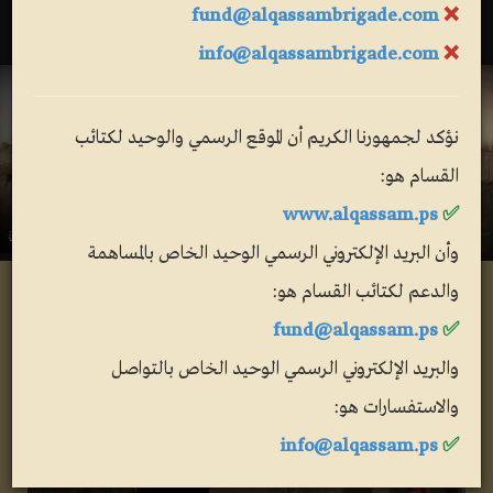
fund@alqassambrigade.com
❌
نير التدنيس من قبل أخسّ البشر
info@alqassambrigade.com
❌
2026-07-24
أبو عبيدة - كتائب القسام
إنّ العدوان الصهيوني على سوريا لهو امتدادٌ
نؤكد لجمهورنا الكريم أن الموقع الرسمي والوحيد لكتائب
للعدوان على فلسطين ولبنان وشعوب الأمة،
القسام هو:
ومحاولةٌ لتطبيق مشروع "إسرائيل الكبرى"
www.alqassam.ps
✅
الخبيث، وفرضِ وقائع جديدةٍ على حساب شعوبنا
وأن البريد الإلكتروني الرسمي الوحيد الخاص بالمساهمة
وبلداننا، وينبغي لأمتنا بكل شعوبها وطوائفها أن
تَئِد هذه الخرافة في مهدها وتُفشلها قبل فوات
والدعم لكتائب القسام هو:
الأوان
fund@alqassam.ps
✅
الفيديو
2026-07-24
والبريد الإلكتروني الرسمي الوحيد الخاص بالتواصل
أبو عبيدة - كتائب القسام
والاستفسارات هو:
نُحيي أبطال الشعب السوري الشقيق الذين هبّوا
info@alqassam.ps
✅
خطاب قائد هيئة أركان القسام محمد الضيف (7 أكتوبر)
للتصدي لقوات الاحتلال في قرية عابدين جنوب