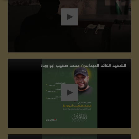
سوريا بأدواتهم البسيطة، رافضين الخنوع أو
القبول بالعدوان واحتلال الصهاينة لأرضهم
2026-07-24
أبو عبيدة - كتائب القسام
نهيب بكل أبناء شعبنا وعشائرنا وبشرفاء الأجهزة
الأمنية أن يهبوا للدفاع عن مقدساتهم وأعراضهم
وأرضهم، وألا يسمحوا لشذاذ الآفاق بالعربدة دون
الشهيد القائد الميداني/ محمد صهيب أبو وردة
رادع، وليعلم الجميع أن معركة شعبنا الحقيقية
مع الاحتلال هي في الضفة المحتلة، ونحن على ثقةٍ
بأنها ستكون مفتاحاً للنصر الكامل على هذا المحتل
النازي
2026-07-24