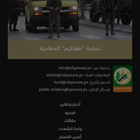
عملية "طولكرم" الجهادية
راسلونا عبر: info@alqassam.ps
للملاحظات الفنية: admin@alqassam.ps
للدعم والتبرع: fund@alqassam.ps
لوسائل الإعلام: public-relation@qassam.ps
أخبار وتقارير
فيديو
مقالات
واحة الشهداء
أسرى القسام