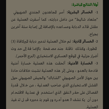
أولا/ النتائج المباشرة:
1-
الخسائر البشرية:
أسر المجاهدون الجندي الصهيوني
"جلعاد شاليط" من داخل دبابته، كما أسفرت العملية عن
مقتل قائد الدبابة ومساعده بالإضافة إلى إصابة ستة آخرين
بجراح.
2-
الخسائر المادية:
تم خلال العملية تدمير دبابة الميركافاة (3)
المطورة، وكذلك ناقلة جند مصفحة بالإضافة إلى حدوث
أضرار جزئية في الموقع العسكري الاستخباري (البرج الأحمر).
3-
الخسارة الأمنية:
ألحقت هذه العملية خسارة أمنية
فادحة بالعدو ، وعلى إثر هذه العملية نشبت خلافات حادة
بين جهاز الأمن الصهيوني "الشاباك" والجيش الصهيوني حول
الفشل الاستخباري الذي صاحب العملية ، من خلال قدرة
الفصائل على حفر النفق الذي استخدم في عملية الاقتحام
دون أن يكتشف العدو أمره ويقوم بتدميره قبل تنفيذ
العملية.