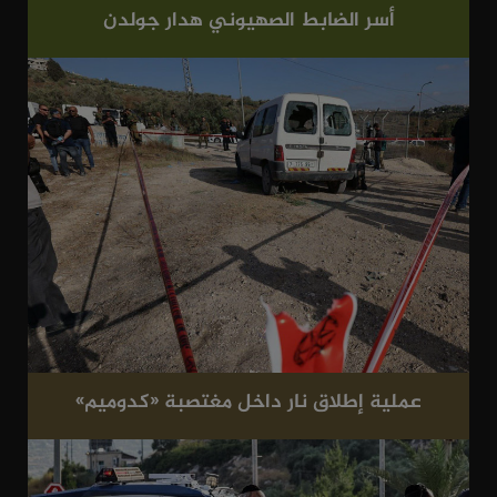
أسر الضابط الصهيوني هدار جولدن
عملية إطلاق نار داخل مغتصبة «كدوميم»