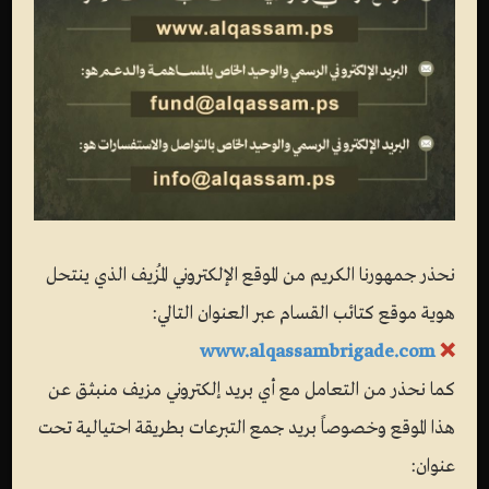
عملية «الوهم المتبدد»
النوعية - أسر الجندي جلعاد
شاليط
نحذر جمهورنا الكريم من الموقع الإلكتروني المُزيف الذي ينتحل
نوع العملية:
أسر.
هوية موقع كتائب القسام عبر العنوان التالي:
مكان العملية:
موقع عسكري صهيوني "كرم أبو سالم" جنوب
www.alqassambrigade.com
❌
قطاع غزة.
كما نحذر من التعامل مع أي بريد إلكتروني مزيف منبثق عن
تاريخ العملية:
25-6-2006م.
هذا الموقع وخصوصاً بريد جمع التبرعات بطريقة احتيالية تحت
خسائر العدو:
مقتل جنديين وإصابة آخرين وأسر الجندي
عنوان:
"جلعاد شاليط".