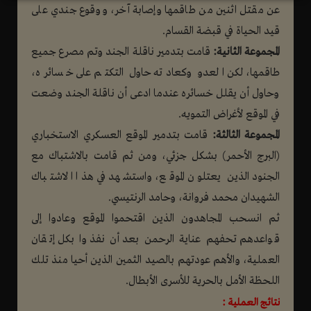
عن مقتل اثنين من طاقمها وإصابة آخر، ووقوع جندي على
قيد الحياة في قبضة القسام.
المجموعة الثانية:
قامت بتدمير ناقلة الجند وتم مصرع جميع
طاقمها، لكن العدو وكعادته حاول التكتم على خسائره،
وحاول أن يقلل خسائره عندما ادعى أن ناقلة الجند وضعت
في الموقع لأغراض التمويه.
المجموعة الثالثة:
قامت بتدمير الموقع العسكري الاستخباري
(البرج الأحمر) بشكل جزئي، ومن ثم قامت بالاشتباك مع
الجنود الذين يعتلون الموقع، واستشهد في هذا الاشتباك
الشهيدان محمد فروانة، وحامد الرنتيسي.
ثم انسحب المجاهدون الذين اقتحموا الموقع وعادوا إلى
قواعدهم تحفهم عناية الرحمن بعد أن نفذوا بكل إتقان
العملية، والأهم عودتهم بالصيد الثمين الذين أحيا منذ تلك
اللحظة الأمل بالحرية للأسرى الأبطال.
نتائج العملية :