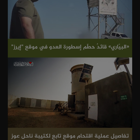
«البيّاري» قائدٌ حطّم إسطورة العدو في موقع "إيرز"
تفاصيل عملية اقتحام موقع تابع لكتيبة ناحل عوز