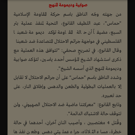
صوابية وديمومة المنهج
من جهته وجّه الناطق باسم حركة المقاومة الإسلامية
"حماس"، عبد اللطيف القانوع، التحية لمنفذ عملية بئر
السبع، مضيفاً أن حالة المقاومة تؤكد ديمومة شعبنا
الفلسطيني في مواجهة جرائم الاحتلال المتصاعدة ضد شعبنا
وقال القانوع، في تصريحٍ صحفي: "تتوافق هذه العملية مع
ذكرى استشهاد الشيخ المؤسس أحمد ياسين، لتؤكد صوابية
وديمومة المنهج الذي أسسه الشيخ".
وشدد الناطق باسم "حماس" على أن جرائم الاحتلال لا تقابل
إلا بالعمليات البطولية والطعن والدهس وإطلاق النار، على
حد تعبيره.
وتابع القانوع: "معركتنا ماضية ضد الاحتلال الصهيوني، ولن
تتوقف حالة الاشتباك الدائمة".
وقُتل 4 مغتصبين ، وأصيب اثنان آخران، أحدهما في حالة
خطرة، مساء الثلاثاء، جراء عمليتي دهس وطعن نفذها